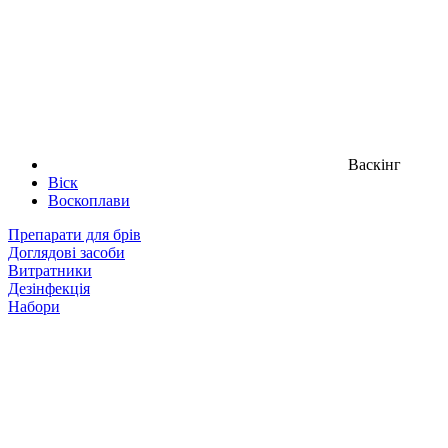
Васкінг
Віск
Воскоплави
Препарати для брів
Доглядові засоби
Витратники
Дезінфекція
Набори