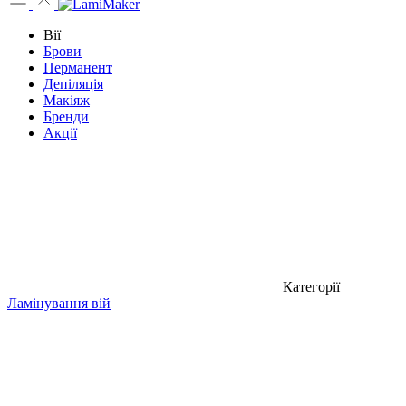
Вії
Брови
Перманент
Депіляція
Макіяж
Бренди
Акції
Категорії
Ламінування вій