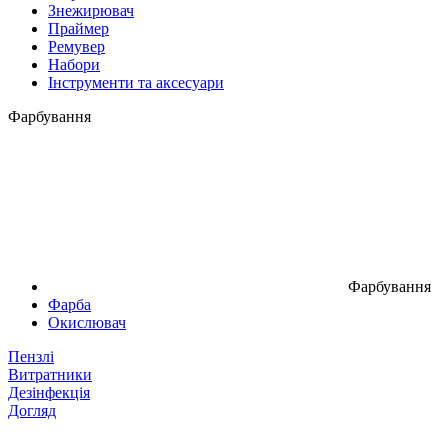
Знежирювач
Праймер
Ремувер
Набори
Інструменти та аксесуари
Фарбування
Фарбування
Фарба
Окислювач
Пензлі
Витратники
Дезінфекція
Догляд