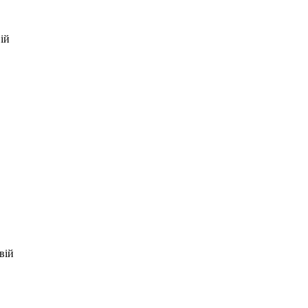
ій
вій