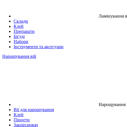
Ламінування в
Склади
Клей
Препарати
Бігуді
Набори
Інструменти та аксесуари
Нарощування вій
Нарощування 
Вії для нарощування
Клей
Пінцети
Закріплювач