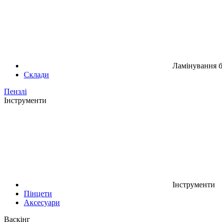
Ламінування б
Склади
Пензлі
Інструменти
Інструменти
Пінцети
Аксесуари
Васкінг