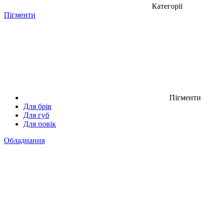
Категорії
Пігменти
Пігменти
Для брів
Для губ
Для повік
Обладнання