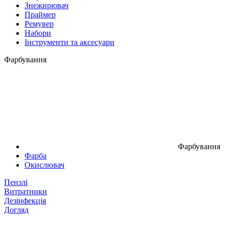
Знежирювач
Праймер
Ремувер
Набори
Інструменти та аксесуари
Фарбування
Фарбування
Фарба
Окислювач
Пензлі
Витратники
Дезінфекція
Догляд