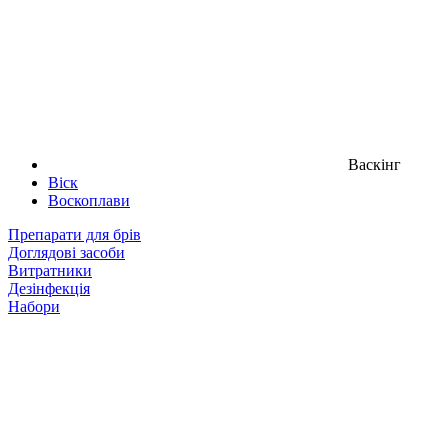
Васкінг
Віск
Воскоплави
Препарати для брів
Доглядові засоби
Витратники
Дезінфекція
Набори