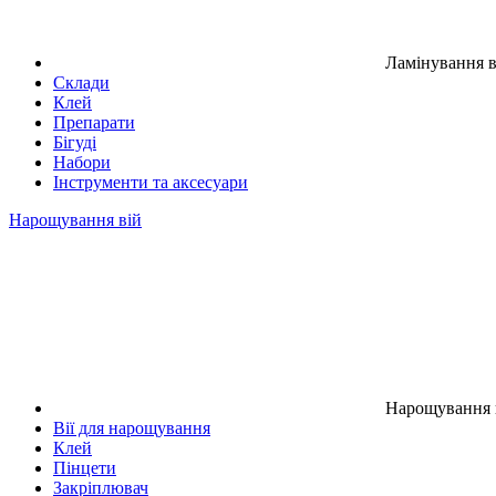
Ламінування в
Склади
Клей
Препарати
Бігуді
Набори
Інструменти та аксесуари
Нарощування вій
Нарощування 
Вії для нарощування
Клей
Пінцети
Закріплювач