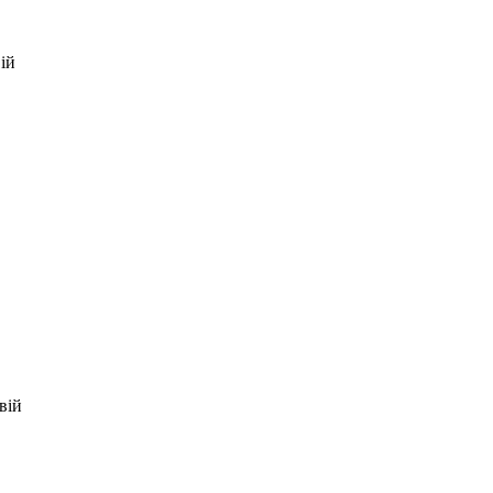
ій
вій