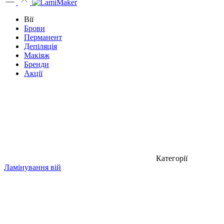
Вії
Брови
Перманент
Депіляція
Макіяж
Бренди
Акції
Категорії
Ламінування вій