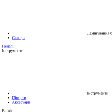
Ламінування б
Склади
Пензлі
Інструменти
Інструменти
Пінцети
Аксесуари
Васкінг