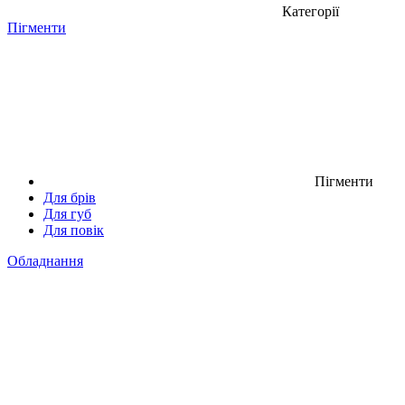
Категорії
Пігменти
Пігменти
Для брів
Для губ
Для повік
Обладнання