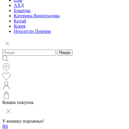
Zola
АХД
Бланідас
Катерина Виноградова
Китай
Корея
Неосептін Перевін
Пошук
Кошик покупок
У кошику порожньо!
Вії