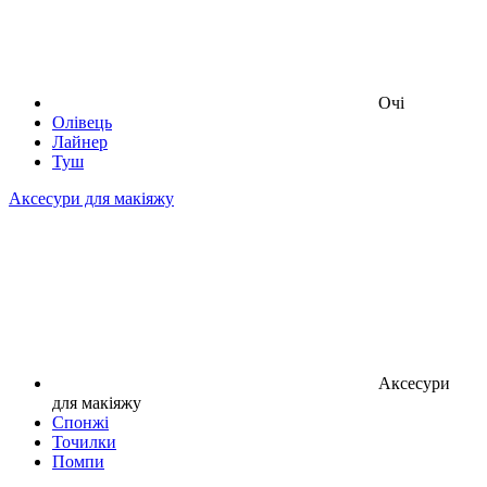
Очі
Олівець
Лайнер
Туш
Аксесури для макіяжу
Аксесури
для макіяжу
Спонжі
Точилки
Помпи