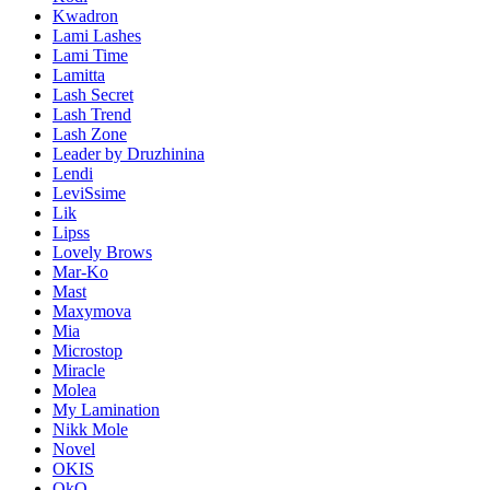
Kwadron
Lami Lashes
Lami Time
Lamitta
Lash Secret
Lash Trend
Lash Zone
Leader by Druzhinina
Lendi
LeviSsime
Lik
Lipss
Lovely Brows
Mar-Ko
Mast
Maxymova
Mia
Microstop
Miracle
Molea
My Lamination
Nikk Mole
Novel
OKIS
OkO