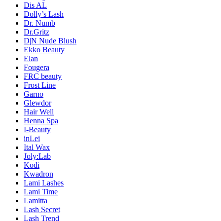
Dis AL
Dolly’s Lash
Dr. Numb
Dr.Gritz
D|N Nude Blush
Ekko Beauty
Elan
Fougera
FRC beauty
Frost Line
Garno
Glewdor
Hair Well
Henna Spa
I-Beauty
inLei
Ital Wax
Joly:Lab
Kodi
Kwadron
Lami Lashes
Lami Time
Lamitta
Lash Secret
Lash Trend