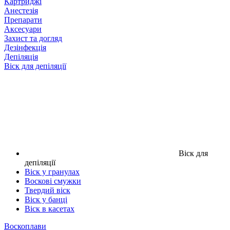
Картриджі
Анестезія
Препарати
Аксесуари
Захист та догляд
Дезінфекція
Депіляція
Віск для депіляції
Віск для
депіляції
Віск у гранулах
Воскові смужки
Твердий віск
Віск у банці
Віск в касетах
Воскоплави