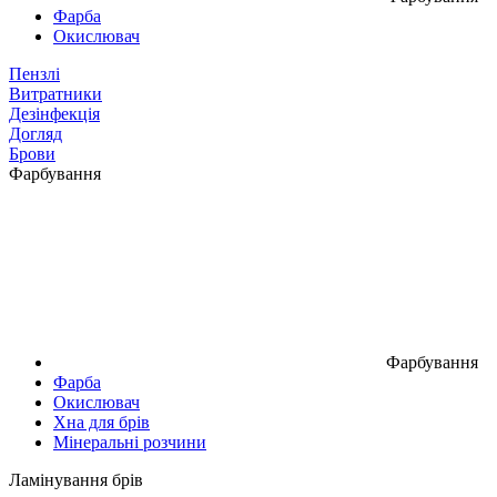
Фарба
Окислювач
Пензлі
Витратники
Дезінфекція
Догляд
Брови
Фарбування
Фарбування
Фарба
Окислювач
Хна для брів
Мінеральні розчини
Ламінування брів