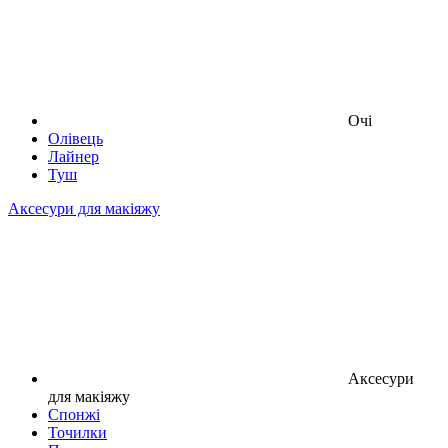
Очі
Олівець
Лайнер
Туш
Аксесури для макіяжу
Аксесури
для макіяжу
Спонжі
Точилки