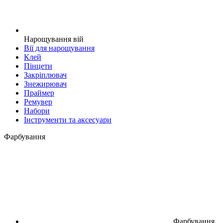
Нарощування вій
Вії для нарощування
Клей
Пінцети
Закріплювач
Знежирювач
Праймер
Ремувер
Набори
Інструменти та аксесуари
Фарбування
Фарбування