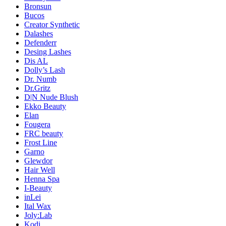
Bronsun
Bucos
Creator Synthetic
Dalashes
Defenderr
Desing Lashes
Dis AL
Dolly’s Lash
Dr. Numb
Dr.Gritz
D|N Nude Blush
Ekko Beauty
Elan
Fougera
FRC beauty
Frost Line
Garno
Glewdor
Hair Well
Henna Spa
I-Beauty
inLei
Ital Wax
Joly:Lab
Kodi