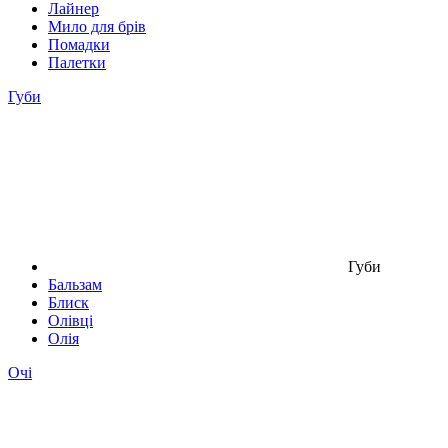
Лайнер
Мило для брів
Помадки
Палетки
Губи
Губи
Бальзам
Блиск
Олівці
Олія
Очі