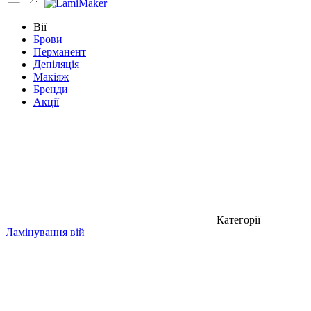
Вії
Брови
Перманент
Депіляція
Макіяж
Бренди
Акції
Категорії
Ламінування вій