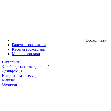
Воскоплави
Баночні воскоплави
Касетні воскоплави
Міні воскоплави
Шугаринг
Засоби до та після депіляції
Дезінфекція
Витратні та аксесуари
Макіяж
Обличчя