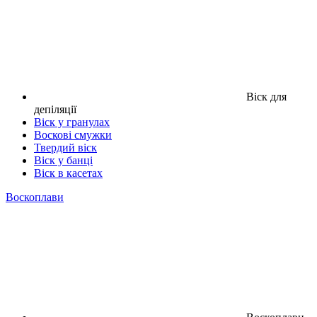
Віск для
депіляції
Віск у гранулах
Воскові смужки
Твердий віск
Віск у банці
Віск в касетах
Воскоплави