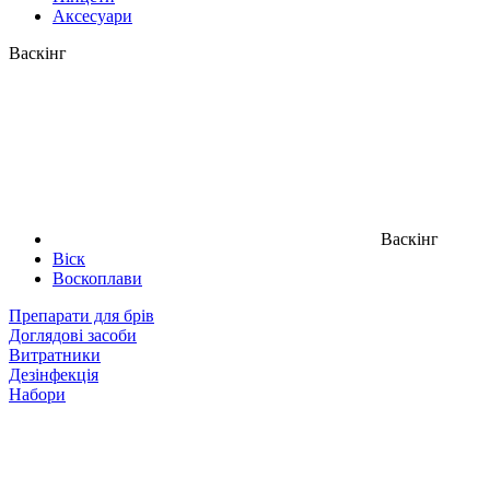
Аксесуари
Васкінг
Васкінг
Віск
Воскоплави
Препарати для брів
Доглядові засоби
Витратники
Дезінфекція
Набори