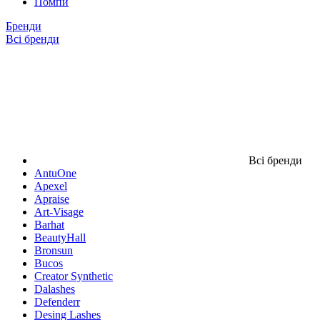
Помпи
Бренди
Всі бренди
Всі бренди
AntuOne
Apexel
Apraise
Art-Visage
Barhat
BeautyHall
Bronsun
Bucos
Creator Synthetic
Dalashes
Defenderr
Desing Lashes