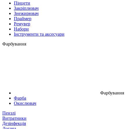
Пінцети
Закріплювач
Знежирювач
Праймер
Ремувер
Набори
Інструменти та аксесуари
Фарбування
Фарбування
Фарба
Окислювач
Пензлі
Витратники
Дезінфекція
Догляд