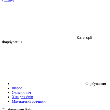
Категорії
Фарбування
Фарбування
Фарба
Окислювач
Хна для брів
Мінеральні розчини
Ламінування брів