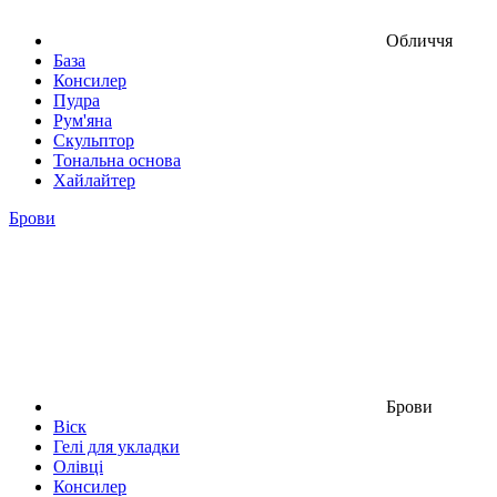
Обличчя
База
Консилер
Пудра
Рум'яна
Скульптор
Тональна основа
Хайлайтер
Брови
Брови
Віск
Гелі для укладки
Олівці
Консилер