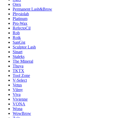
Orex
Permanent Lash&Brow
Physiolab
Platinum
Pro-Wax
RefectoCil
Rob
Roik
SanGig
Sculptor Lash
Sinart
Staleks
The Mineral
Thuya
TKTX
Tool Zone
V-Select
Vetus
Vilmy
Viva
Vivienne
VONA
Wona
WowBrow