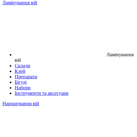
Ламінування вій
Ламінування
вій
Склади
Клей
Препарати
Бігуді
Набори
Інструменти та аксесуари
Нарощування вій