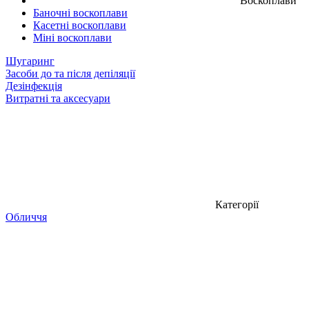
Воскоплави
Баночні воскоплави
Касетні воскоплави
Міні воскоплави
Шугаринг
Засоби до та після депіляції
Дезінфекція
Витратні та аксесуари
Категорії
Обличчя