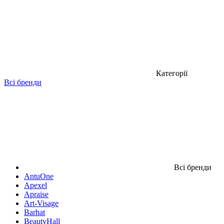
Категорії
Всі бренди
Всі бренди
AntuOne
Apexel
Apraise
Art-Visage
Barhat
BeautyHall