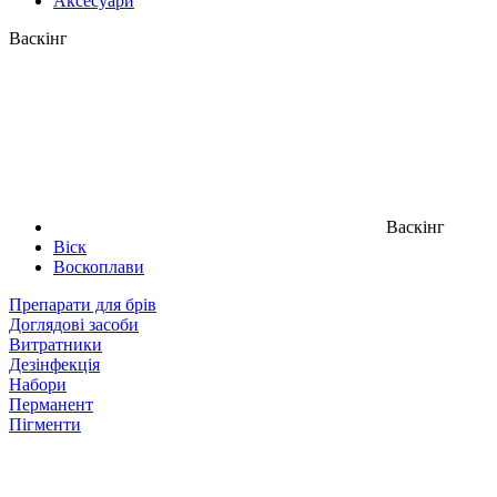
Аксесуари
Васкінг
Васкінг
Віск
Воскоплави
Препарати для брів
Доглядові засоби
Витратники
Дезінфекція
Набори
Перманент
Пігменти