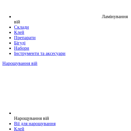
Ламінування
вій
Склади
Клей
Препарати
Бігуді
Набори
Інструменти та аксесуари
Нарощування вій
Нарощування вій
Вії для нарощування
Клей