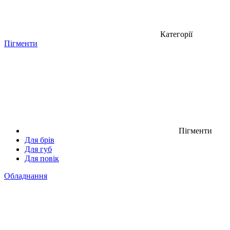
Категорії
Пігменти
Пігменти
Для брів
Для губ
Для повік
Обладнання