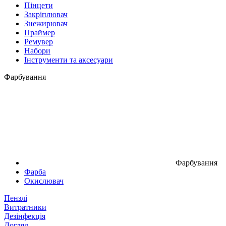
Пінцети
Закріплювач
Знежирювач
Праймер
Ремувер
Набори
Інструменти та аксесуари
Фарбування
Фарбування
Фарба
Окислювач
Пензлі
Витратники
Дезінфекція
Догляд