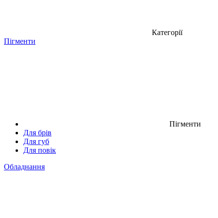
Категорії
Пігменти
Пігменти
Для брів
Для губ
Для повік
Обладнання