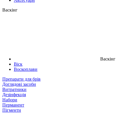
Аксесуари
Васкінг
Васкінг
Віск
Воскоплави
Препарати для брів
Доглядові засоби
Витратники
Дезінфекція
Набори
Перманент
Пігменти