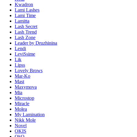
Kwadron
Lami Lashes
Lami Time
Lamitta
Lash Secret
Lash Trend
Lash Zone
Leader by Druzhinina
Lendi
LeviSsime
Lik
Lipss
Lovely Brows
Mar-Ko
Mast
Maxymova
Mia
Microstop
Miracle
Molea
My Lamination
Nikk Mole
Novel
OKIS
OkO