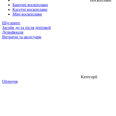
Воскоплави
Баночні воскоплави
Касетні воскоплави
Міні воскоплави
Шугаринг
Засоби до та після депіляції
Дезінфекція
Витратні та аксесуари
Категорії
Обличчя