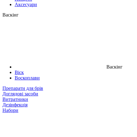
Аксесуари
Васкінг
Васкінг
Віск
Воскоплави
Препарати для брів
Доглядові засоби
Витратники
Дезінфекція
Набори