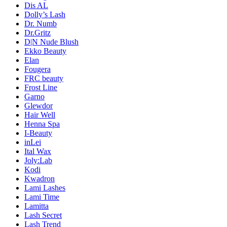
Dis AL
Dolly’s Lash
Dr. Numb
Dr.Gritz
D|N Nude Blush
Ekko Beauty
Elan
Fougera
FRC beauty
Frost Line
Garno
Glewdor
Hair Well
Henna Spa
I-Beauty
inLei
Ital Wax
Joly:Lab
Kodi
Kwadron
Lami Lashes
Lami Time
Lamitta
Lash Secret
Lash Trend