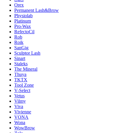
Orex
Permanent Lash&Brow
Physiolab
Platinum
Pro-Wax
RefectoCil
Rob
Roik
SanGig
Sculptor Lash
Sinart
Staleks
The Mineral
Thuya
TKTX
Tool Zone
V-Select
Vetus
Vilmy
Viva
Vivienne
VONA
Wona
WowBrow