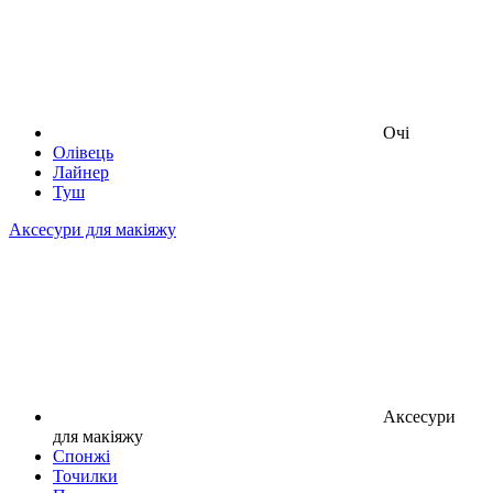
Очі
Олівець
Лайнер
Туш
Аксесури для макіяжу
Аксесури
для макіяжу
Спонжі
Точилки