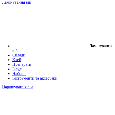
Ламінування вій
Ламінування
вій
Склади
Клей
Препарати
Бігуді
Набори
Інструменти та аксесуари
Нарощування вій