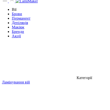
Вії
Брови
Перманент
Депіляція
Макіяж
Бренди
Акції
Категорії
Ламінування вій