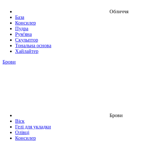
Обличчя
База
Консилер
Пудра
Рум'яна
Скульптор
Тональна основа
Хайлайтер
Брови
Брови
Віск
Гелі для укладки
Олівці
Консилер