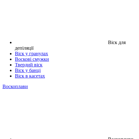
Віск для
депіляції
Віск у гранулах
Воскові смужки
Твердий віск
Віск у банці
Віск в касетах
Воскоплави