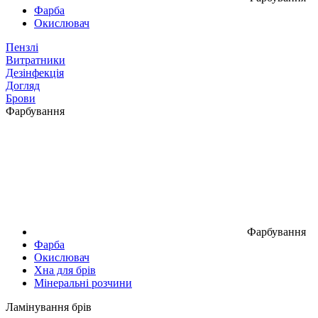
Фарба
Окислювач
Пензлі
Витратники
Дезінфекція
Догляд
Брови
Фарбування
Фарбування
Фарба
Окислювач
Хна для брів
Мінеральні розчини
Ламінування брів