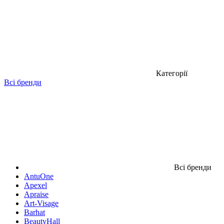
Категорії
Всі бренди
Всі бренди
AntuOne
Apexel
Apraise
Art-Visage
Barhat
BeautyHall