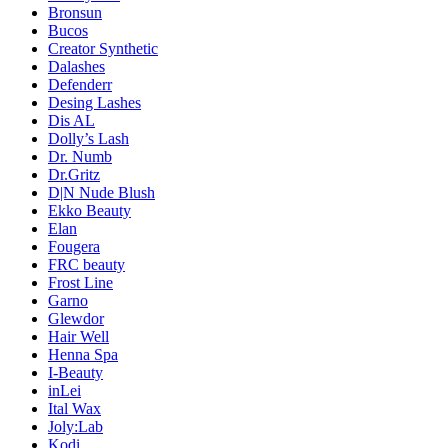
Bronsun
Bucos
Creator Synthetic
Dalashes
Defenderr
Desing Lashes
Dis AL
Dolly’s Lash
Dr. Numb
Dr.Gritz
D|N Nude Blush
Ekko Beauty
Elan
Fougera
FRC beauty
Frost Line
Garno
Glewdor
Hair Well
Henna Spa
I-Beauty
inLei
Ital Wax
Joly:Lab
Kodi