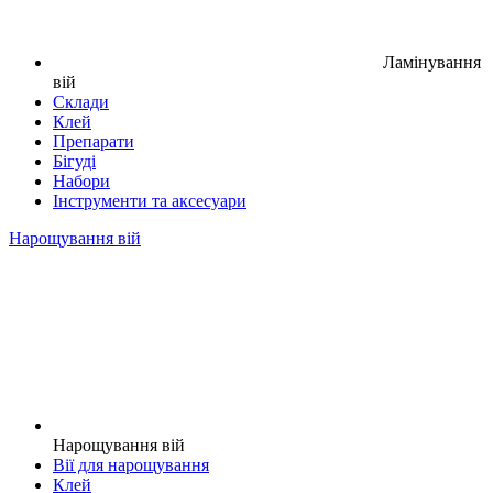
Ламінування
вій
Склади
Клей
Препарати
Бігуді
Набори
Інструменти та аксесуари
Нарощування вій
Нарощування вій
Вії для нарощування
Клей