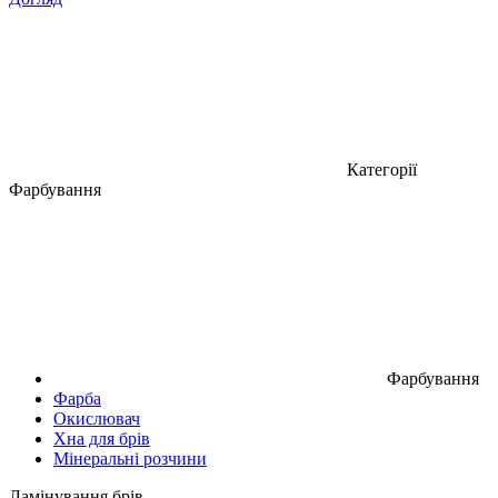
Категорії
Фарбування
Фарбування
Фарба
Окислювач
Хна для брів
Мінеральні розчини
Ламінування брів