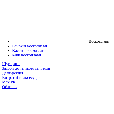
Воскоплави
Баночні воскоплави
Касетні воскоплави
Міні воскоплави
Шугаринг
Засоби до та після депіляції
Дезінфекція
Витратні та аксесуари
Макіяж
Обличчя