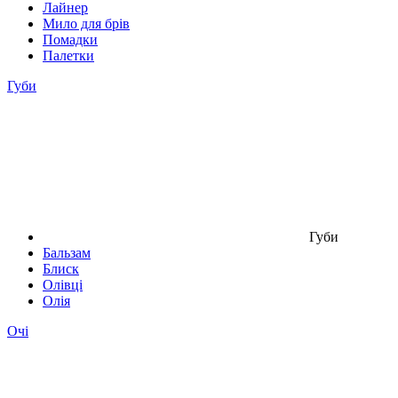
Лайнер
Мило для брів
Помадки
Палетки
Губи
Губи
Бальзам
Блиск
Олівці
Олія
Очі