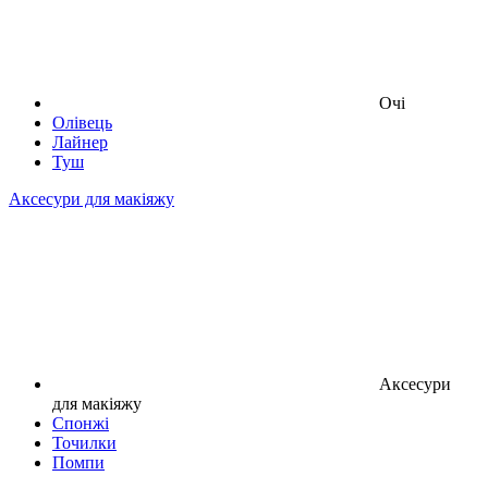
Очі
Олівець
Лайнер
Туш
Аксесури для макіяжу
Аксесури
для макіяжу
Спонжі
Точилки
Помпи