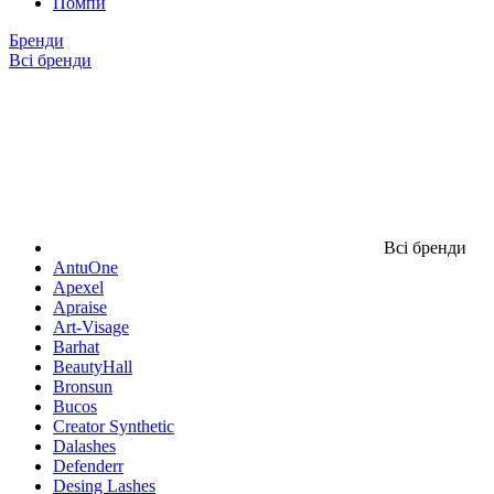
Помпи
Бренди
Всі бренди
Всі бренди
AntuOne
Apexel
Apraise
Art-Visage
Barhat
BeautyHall
Bronsun
Bucos
Creator Synthetic
Dalashes
Defenderr
Desing Lashes