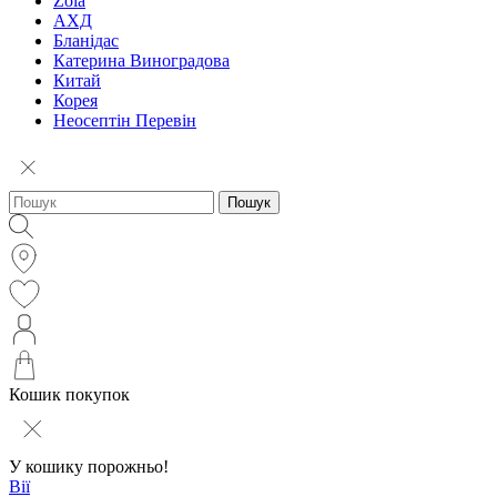
Zola
АХД
Бланідас
Катерина Виноградова
Китай
Корея
Неосептін Перевін
Пошук
Кошик покупок
У кошику порожньо!
Вії