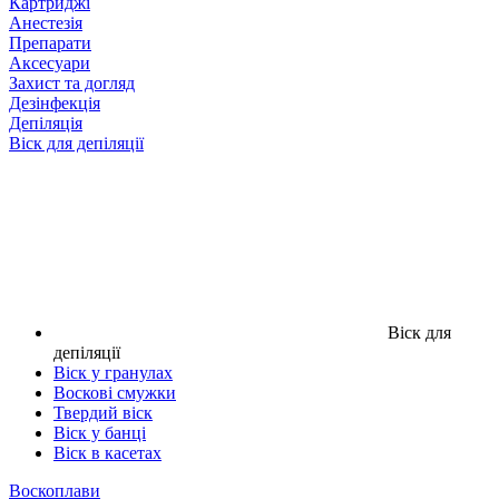
Картриджі
Анестезія
Препарати
Аксесуари
Захист та догляд
Дезінфекція
Депіляція
Віск для депіляції
Віск для
депіляції
Віск у гранулах
Воскові смужки
Твердий віск
Віск у банці
Віск в касетах
Воскоплави