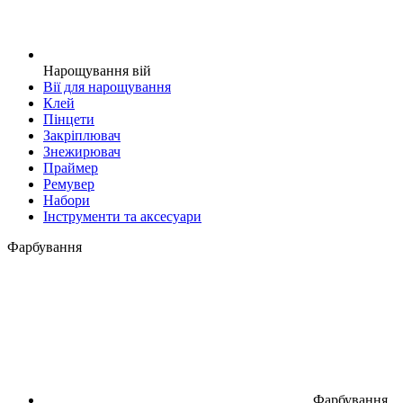
Нарощування вій
Вії для нарощування
Клей
Пінцети
Закріплювач
Знежирювач
Праймер
Ремувер
Набори
Інструменти та аксесуари
Фарбування
Фарбування