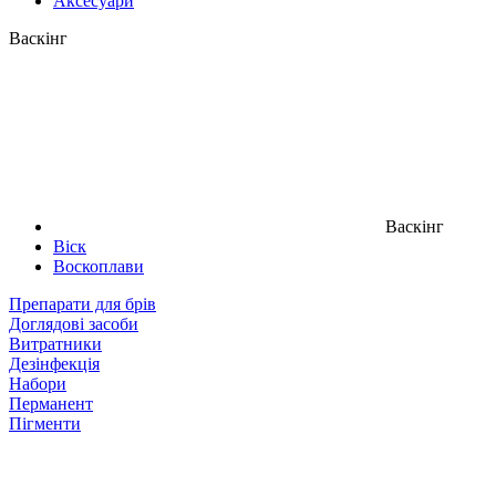
Аксесуари
Васкінг
Васкінг
Віск
Воскоплави
Препарати для брів
Доглядові засоби
Витратники
Дезінфекція
Набори
Перманент
Пігменти