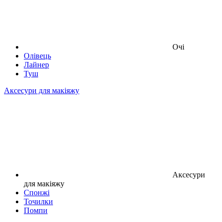
Очі
Олівець
Лайнер
Туш
Аксесури для макіяжу
Аксесури
для макіяжу
Спонжі
Точилки
Помпи