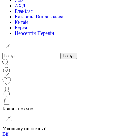
Zola
АХД
Бланідас
Катерина Виноградова
Китай
Корея
Неосептін Перевін
Пошук
Кошик покупок
У кошику порожньо!
Вії