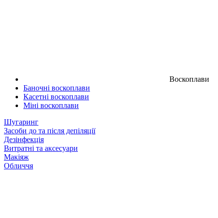
Воскоплави
Баночні воскоплави
Касетні воскоплави
Міні воскоплави
Шугаринг
Засоби до та після депіляції
Дезінфекція
Витратні та аксесуари
Макіяж
Обличчя