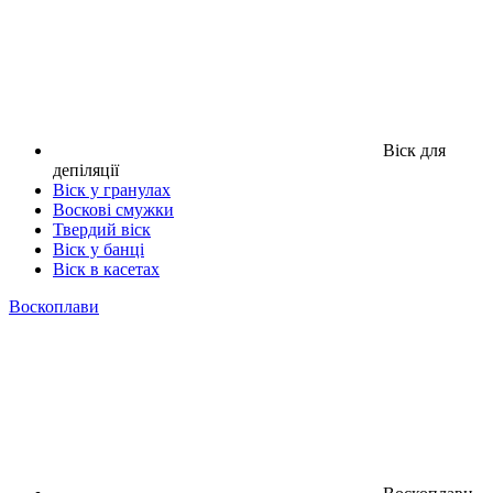
Віск для
депіляції
Віск у гранулах
Воскові смужки
Твердий віск
Віск у банці
Віск в касетах
Воскоплави