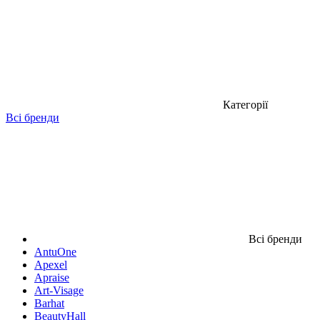
Категорії
Всі бренди
Всі бренди
AntuOne
Apexel
Apraise
Art-Visage
Barhat
BeautyHall