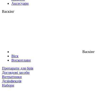
Аксесуари
Васкінг
Васкінг
Віск
Воскоплави
Препарати для брів
Доглядові засоби
Витратники
Дезінфекція
Набори