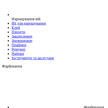
Нарощування вій
Вії для нарощування
Клей
Пінцети
Закріплювач
Знежирювач
Праймер
Ремувер
Набори
Інструменти та аксесуари
Фарбування
Фарбування