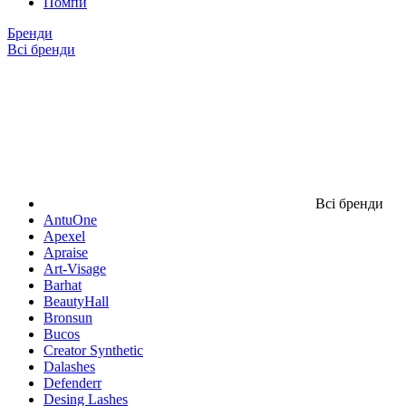
Помпи
Бренди
Всі бренди
Всі бренди
AntuOne
Apexel
Apraise
Art-Visage
Barhat
BeautyHall
Bronsun
Bucos
Creator Synthetic
Dalashes
Defenderr
Desing Lashes