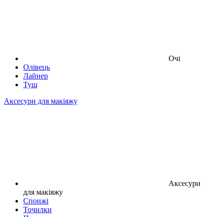
Очі
Олівець
Лайнер
Туш
Аксесури для макіяжу
Аксесури
для макіяжу
Спонжі
Точилки