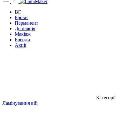
Вії
Брови
Перманент
Депіляція
Макіяж
Бренди
Акції
Категорії
Ламінування вій