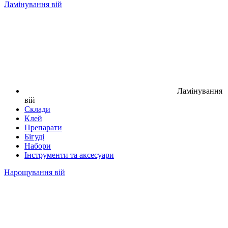
Ламінування вій
Ламінування
вій
Склади
Клей
Препарати
Бігуді
Набори
Інструменти та аксесуари
Нарощування вій