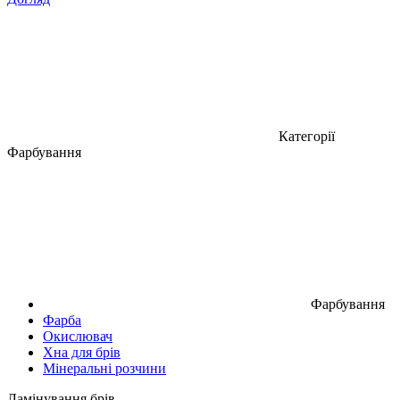
Категорії
Фарбування
Фарбування
Фарба
Окислювач
Хна для брів
Мінеральні розчини
Ламінування брів