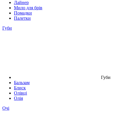
Лайнер
Мило для брів
Помадки
Палетки
Губи
Губи
Бальзам
Блиск
Олівці
Олія
Очі