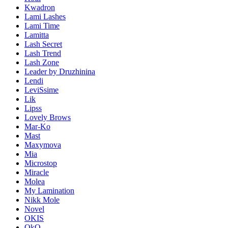
Kwadron
Lami Lashes
Lami Time
Lamitta
Lash Secret
Lash Trend
Lash Zone
Leader by Druzhinina
Lendi
LeviSsime
Lik
Lipss
Lovely Brows
Mar-Ko
Mast
Maxymova
Mia
Microstop
Miracle
Molea
My Lamination
Nikk Mole
Novel
OKIS
OkO