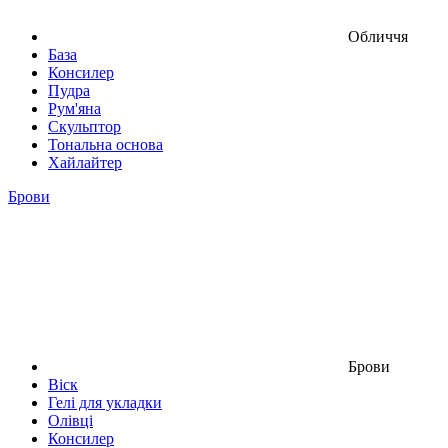
Обличчя
База
Консилер
Пудра
Рум'яна
Скульптор
Тональна основа
Хайлайтер
Брови
Брови
Віск
Гелі для укладки
Олівці
Консилер