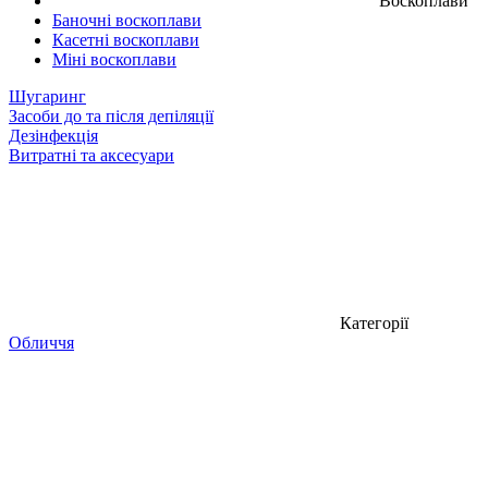
Воскоплави
Баночні воскоплави
Касетні воскоплави
Міні воскоплави
Шугаринг
Засоби до та після депіляції
Дезінфекція
Витратні та аксесуари
Категорії
Обличчя