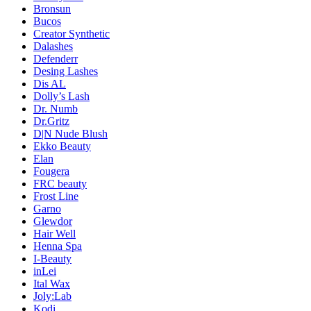
Bronsun
Bucos
Creator Synthetic
Dalashes
Defenderr
Desing Lashes
Dis AL
Dolly’s Lash
Dr. Numb
Dr.Gritz
D|N Nude Blush
Ekko Beauty
Elan
Fougera
FRC beauty
Frost Line
Garno
Glewdor
Hair Well
Henna Spa
I-Beauty
inLei
Ital Wax
Joly:Lab
Kodi