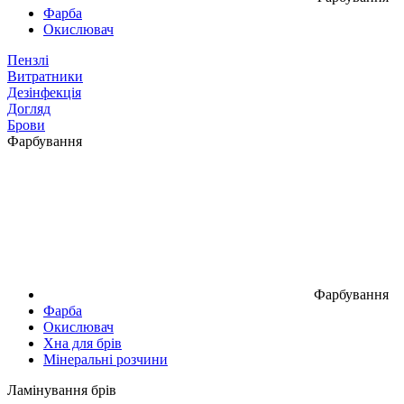
Фарба
Окислювач
Пензлі
Витратники
Дезінфекція
Догляд
Брови
Фарбування
Фарбування
Фарба
Окислювач
Хна для брів
Мінеральні розчини
Ламінування брів