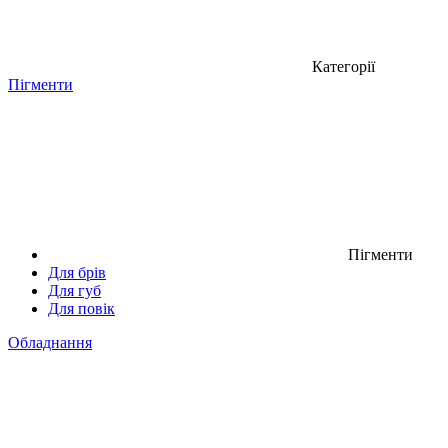
Категорії
Пігменти
Пігменти
Для брів
Для губ
Для повік
Обладнання