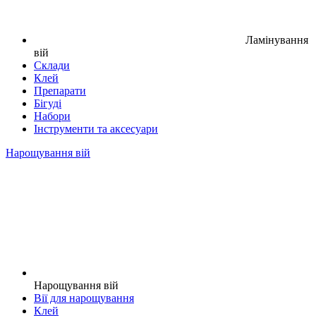
Ламінування
вій
Склади
Клей
Препарати
Бігуді
Набори
Інструменти та аксесуари
Нарощування вій
Нарощування вій
Вії для нарощування
Клей