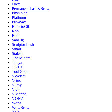
Orex
Permanent Lash&Brow
Physiolab
Platinum
Pro-Wax
RefectoCil
Rob
Roik
SanGig
Sculptor Lash
Sinart
Staleks
The Mineral
Thuya
TKTX
Tool Zone
V-Select
Vetus
Vilmy
Viva
Vivienne
VONA
Wona
WowBrow