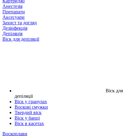
Картриджі
Анестезія
Препарати
Аксесуари
Захист та догляд
Дезінфекція
Депіляція
Віск для депіляції
Віск для
депіляції
Віск у гранулах
Воскові смужки
Твердий віск
Віск у банці
Віск в касетах
Воскоплави