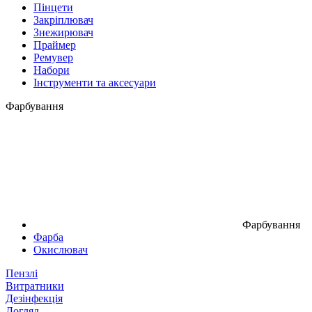
Пінцети
Закріплювач
Знежирювач
Праймер
Ремувер
Набори
Інструменти та аксесуари
Фарбування
Фарбування
Фарба
Окислювач
Пензлі
Витратники
Дезінфекція
Догляд