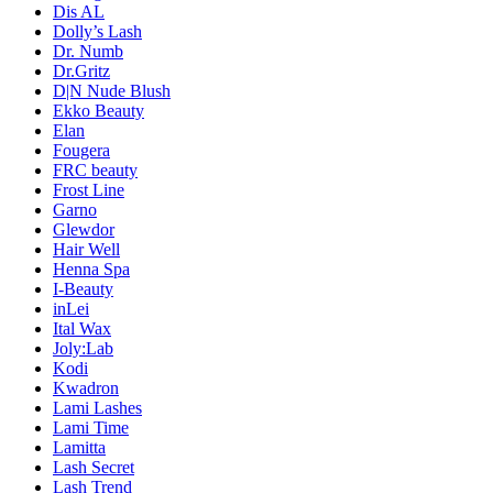
Dis AL
Dolly’s Lash
Dr. Numb
Dr.Gritz
D|N Nude Blush
Ekko Beauty
Elan
Fougera
FRC beauty
Frost Line
Garno
Glewdor
Hair Well
Henna Spa
I-Beauty
inLei
Ital Wax
Joly:Lab
Kodi
Kwadron
Lami Lashes
Lami Time
Lamitta
Lash Secret
Lash Trend