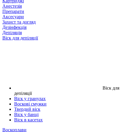
Картриджі
Анестезія
Препарати
Аксесуари
Захист та догляд
Дезінфекція
Депіляція
Віск для депіляції
Віск для
депіляції
Віск у гранулах
Воскові смужки
Твердий віск
Віск у банці
Віск в касетах
Воскоплави