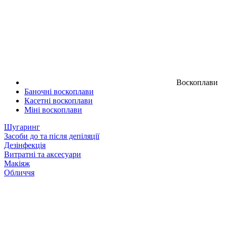
Воскоплави
Баночні воскоплави
Касетні воскоплави
Міні воскоплави
Шугаринг
Засоби до та після депіляції
Дезінфекція
Витратні та аксесуари
Макіяж
Обличчя