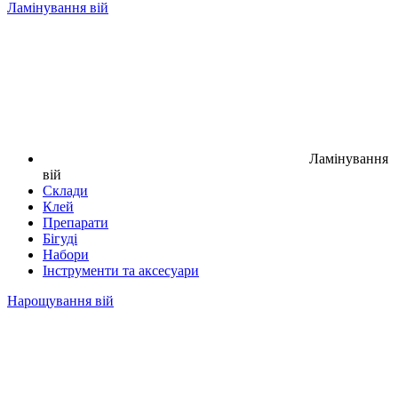
Ламінування вій
Ламінування
вій
Склади
Клей
Препарати
Бігуді
Набори
Інструменти та аксесуари
Нарощування вій