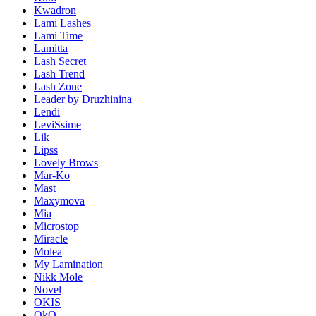
Kwadron
Lami Lashes
Lami Time
Lamitta
Lash Secret
Lash Trend
Lash Zone
Leader by Druzhinina
Lendi
LeviSsime
Lik
Lipss
Lovely Brows
Mar-Ko
Mast
Maxymova
Mia
Microstop
Miracle
Molea
My Lamination
Nikk Mole
Novel
OKIS
OkO