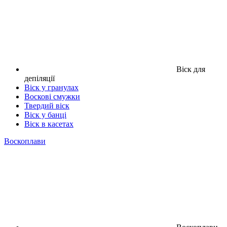
Віск для
депіляції
Віск у гранулах
Воскові смужки
Твердий віск
Віск у банці
Віск в касетах
Воскоплави