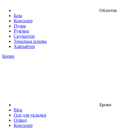
Обличчя
База
Консилер
Пудра
Рум'яна
Скульптор
Тональна основа
Хайлайтер
Брови
Брови
Віск
Гелі для укладки
Олівці
Консилер