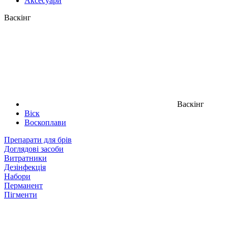
Аксесуари
Васкінг
Васкінг
Віск
Воскоплави
Препарати для брів
Доглядові засоби
Витратники
Дезінфекція
Набори
Перманент
Пігменти