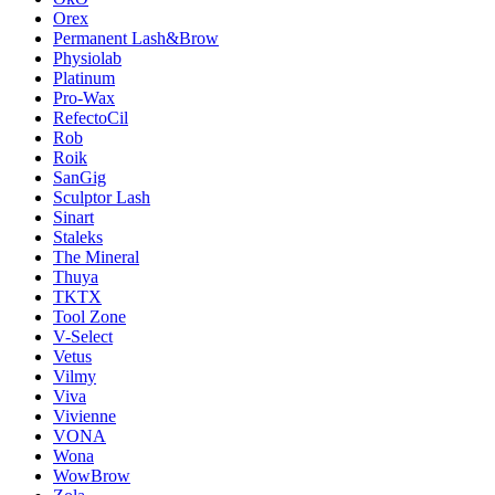
Orex
Permanent Lash&Brow
Physiolab
Platinum
Pro-Wax
RefectoCil
Rob
Roik
SanGig
Sculptor Lash
Sinart
Staleks
The Mineral
Thuya
TKTX
Tool Zone
V-Select
Vetus
Vilmy
Viva
Vivienne
VONA
Wona
WowBrow