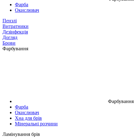
Фарба
Окислювач
Пензлі
Витратники
Дезінфекція
Догляд
Брови
Фарбування
Фарбування
Фарба
Окислювач
Хна для брів
Мінеральні розчини
Ламінування брів