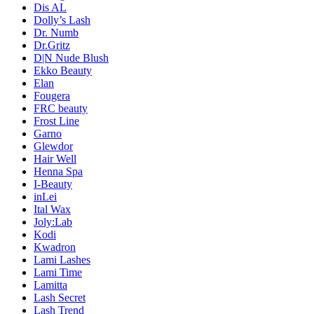
Dis AL
Dolly’s Lash
Dr. Numb
Dr.Gritz
D|N Nude Blush
Ekko Beauty
Elan
Fougera
FRC beauty
Frost Line
Garno
Glewdor
Hair Well
Henna Spa
I-Beauty
inLei
Ital Wax
Joly:Lab
Kodi
Kwadron
Lami Lashes
Lami Time
Lamitta
Lash Secret
Lash Trend