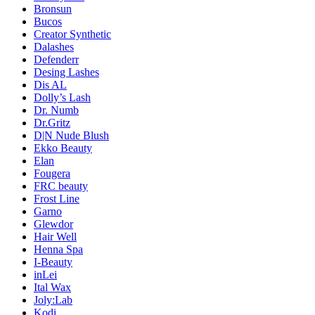
Bronsun
Bucos
Creator Synthetic
Dalashes
Defenderr
Desing Lashes
Dis AL
Dolly’s Lash
Dr. Numb
Dr.Gritz
D|N Nude Blush
Ekko Beauty
Elan
Fougera
FRC beauty
Frost Line
Garno
Glewdor
Hair Well
Henna Spa
I-Beauty
inLei
Ital Wax
Joly:Lab
Kodi