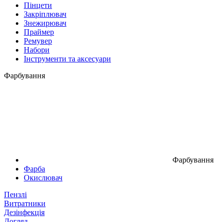
Пінцети
Закріплювач
Знежирювач
Праймер
Ремувер
Набори
Інструменти та аксесуари
Фарбування
Фарбування
Фарба
Окислювач
Пензлі
Витратники
Дезінфекція
Догляд