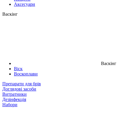
Аксесуари
Васкінг
Васкінг
Віск
Воскоплави
Препарати для брів
Доглядові засоби
Витратники
Дезінфекція
Набори