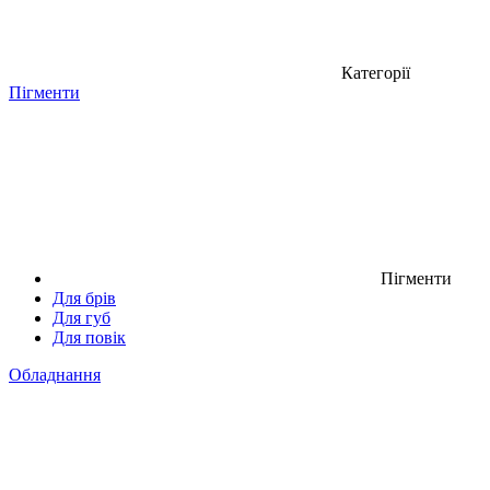
Категорії
Пігменти
Пігменти
Для брів
Для губ
Для повік
Обладнання