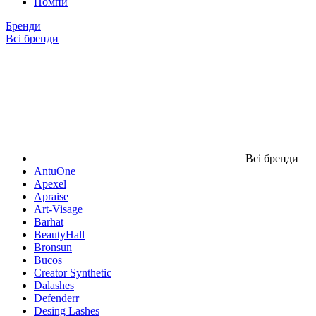
Помпи
Бренди
Всі бренди
Всі бренди
AntuOne
Apexel
Apraise
Art-Visage
Barhat
BeautyHall
Bronsun
Bucos
Creator Synthetic
Dalashes
Defenderr
Desing Lashes