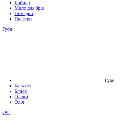
Лайнер
Мило для брів
Помадки
Палетки
Губи
Губи
Бальзам
Блиск
Олівці
Олія
Очі