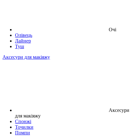
Очі
Олівець
Лайнер
Туш
Аксесури для макіяжу
Аксесури
для макіяжу
Спонжі
Точилки
Помпи