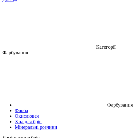
Категорії
Фарбування
Фарбування
Фарба
Окислювач
Хна для брів
Мінеральні розчини
Ламінування брів