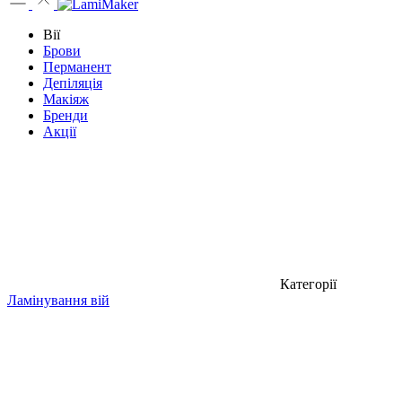
Вії
Брови
Перманент
Депіляція
Макіяж
Бренди
Акції
Категорії
Ламінування вій