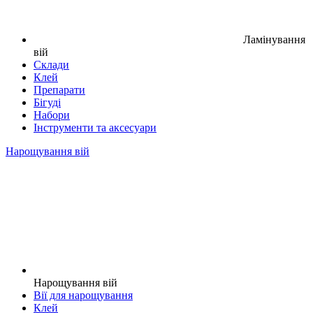
Ламінування
вій
Склади
Клей
Препарати
Бігуді
Набори
Інструменти та аксесуари
Нарощування вій
Нарощування вій
Вії для нарощування
Клей