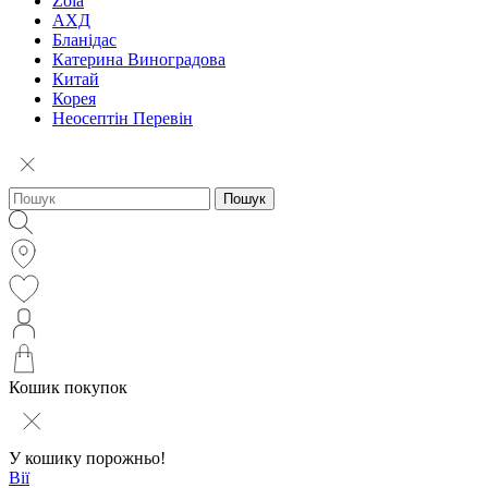
Zola
АХД
Бланідас
Катерина Виноградова
Китай
Корея
Неосептін Перевін
Пошук
Кошик покупок
У кошику порожньо!
Вії