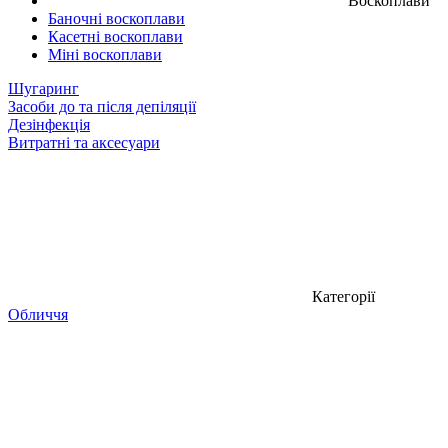
Воскоплави
Баночні воскоплави
Касетні воскоплави
Міні воскоплави
Шугаринг
Засоби до та після депіляції
Дезінфекція
Витратні та аксесуари
Категорії
Обличчя