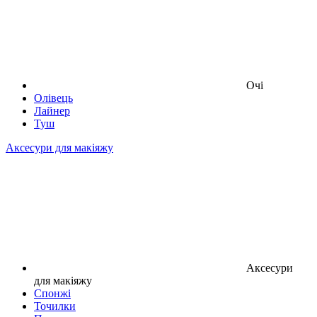
Очі
Олівець
Лайнер
Туш
Аксесури для макіяжу
Аксесури
для макіяжу
Спонжі
Точилки