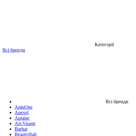
Категорії
Всі бренди
Всі бренди
AntuOne
Apexel
Apraise
Art-Visage
Barhat
BeautyHall