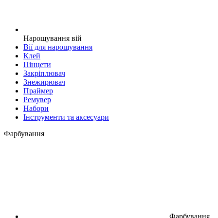
Нарощування вій
Вії для нарощування
Клей
Пінцети
Закріплювач
Знежирювач
Праймер
Ремувер
Набори
Інструменти та аксесуари
Фарбування
Фарбування