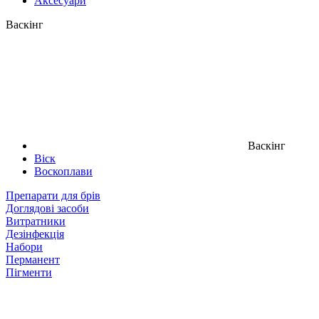
Аксесуари
Васкінг
Васкінг
Віск
Воскоплави
Препарати для брів
Доглядові засоби
Витратники
Дезінфекція
Набори
Перманент
Пігменти