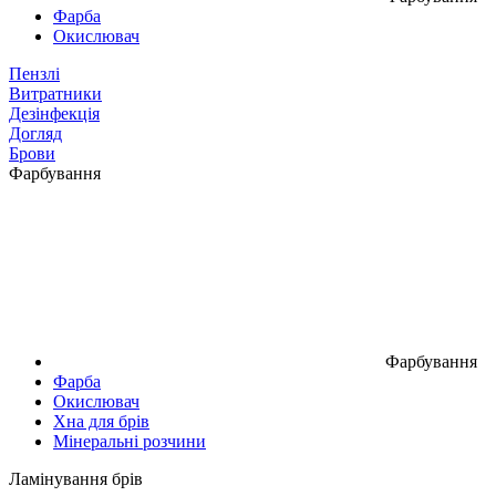
Фарба
Окислювач
Пензлі
Витратники
Дезінфекція
Догляд
Брови
Фарбування
Фарбування
Фарба
Окислювач
Хна для брів
Мінеральні розчини
Ламінування брів