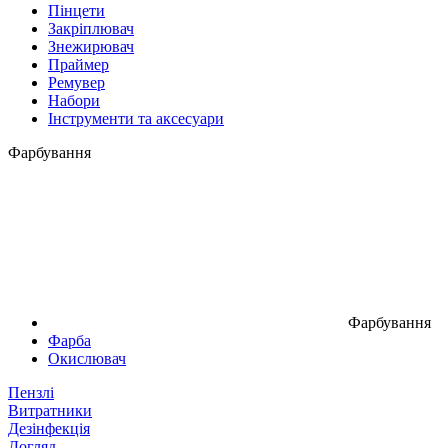
Пінцети
Закріплювач
Знежирювач
Праймер
Ремувер
Набори
Інструменти та аксесуари
Фарбування
Фарбування
Фарба
Окислювач
Пензлі
Витратники
Дезінфекція
Догляд