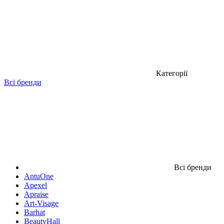
Категорії
Всі бренди
Всі бренди
AntuOne
Apexel
Apraise
Art-Visage
Barhat
BeautyHall