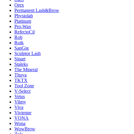
Orex
Permanent Lash&Brow
Physiolab
Platinum
Pro-Wax
RefectoCil
Rob
Roik
SanGig
Sculptor Lash
Sinart
Staleks
The Mineral
Thuya
TKTX
Tool Zone
V-Select
Vetus
Vilmy
Viva
Vivienne
VONA
Wona
WowBrow