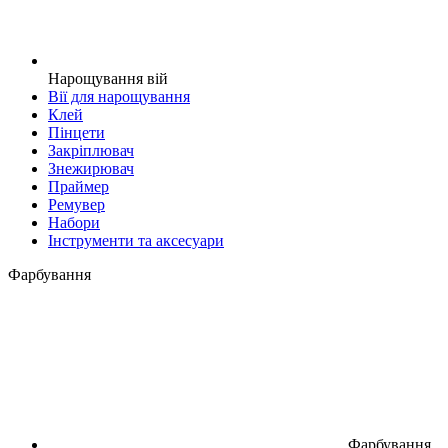
Нарощування вій
Вії для нарощування
Клей
Пінцети
Закріплювач
Знежирювач
Праймер
Ремувер
Набори
Інструменти та аксесуари
Фарбування
Фарбування