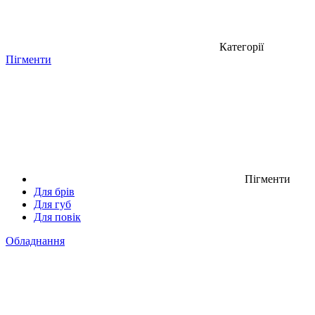
Категорії
Пігменти
Пігменти
Для брів
Для губ
Для повік
Обладнання