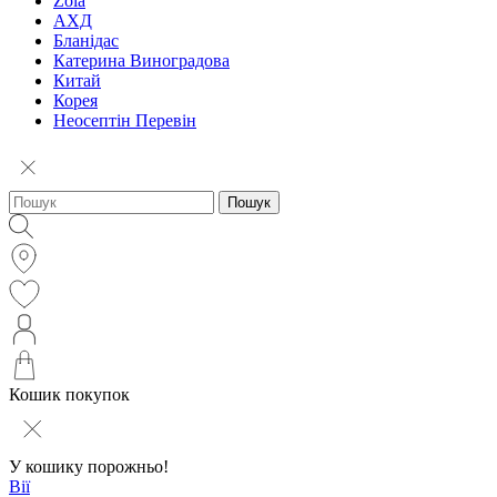
Zola
АХД
Бланідас
Катерина Виноградова
Китай
Корея
Неосептін Перевін
Пошук
Кошик покупок
У кошику порожньо!
Вії