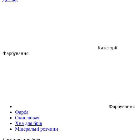
Категорії
Фарбування
Фарбування
Фарба
Окислювач
Хна для брів
Мінеральні розчини
Ламінування брів