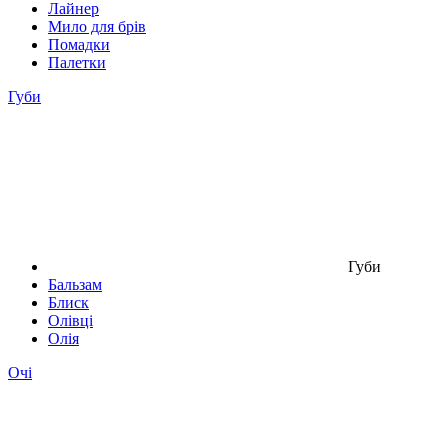
Лайнер
Мило для брів
Помадки
Палетки
Губи
Губи
Бальзам
Блиск
Олівці
Олія
Очі