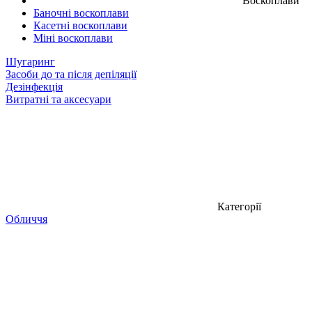
Воскоплави
Баночні воскоплави
Касетні воскоплави
Міні воскоплави
Шугаринг
Засоби до та після депіляції
Дезінфекція
Витратні та аксесуари
Категорії
Обличчя