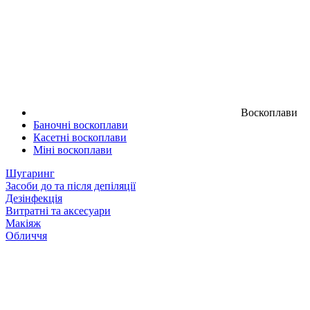
Воскоплави
Баночні воскоплави
Касетні воскоплави
Міні воскоплави
Шугаринг
Засоби до та після депіляції
Дезінфекція
Витратні та аксесуари
Макіяж
Обличчя