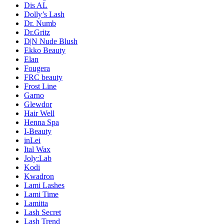
Dis AL
Dolly’s Lash
Dr. Numb
Dr.Gritz
D|N Nude Blush
Ekko Beauty
Elan
Fougera
FRC beauty
Frost Line
Garno
Glewdor
Hair Well
Henna Spa
I-Beauty
inLei
Ital Wax
Joly:Lab
Kodi
Kwadron
Lami Lashes
Lami Time
Lamitta
Lash Secret
Lash Trend