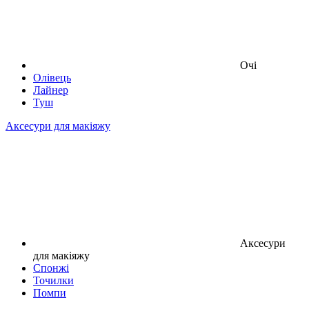
Очі
Олівець
Лайнер
Туш
Аксесури для макіяжу
Аксесури
для макіяжу
Спонжі
Точилки
Помпи