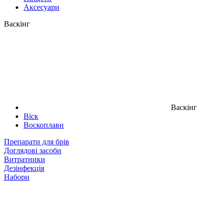
Аксесуари
Васкінг
Васкінг
Віск
Воскоплави
Препарати для брів
Доглядові засоби
Витратники
Дезінфекція
Набори