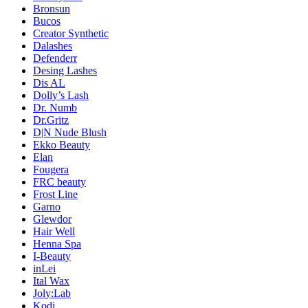
Bronsun
Bucos
Creator Synthetic
Dalashes
Defenderr
Desing Lashes
Dis AL
Dolly’s Lash
Dr. Numb
Dr.Gritz
D|N Nude Blush
Ekko Beauty
Elan
Fougera
FRC beauty
Frost Line
Garno
Glewdor
Hair Well
Henna Spa
I-Beauty
inLei
Ital Wax
Joly:Lab
Kodi