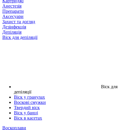
Картриджі
Анестезія
Препарати
Аксесуари
Захист та догляд
Дезінфекція
Депіляція
Віск для депіляції
Віск для
депіляції
Віск у гранулах
Воскові смужки
Твердий віск
Віск у банці
Віск в касетах
Воскоплави