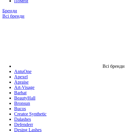
Помпи
Бренди
Всі бренди
Всі бренди
AntuOne
Apexel
Apraise
Art-Visage
Barhat
BeautyHall
Bronsun
Bucos
Creator Synthetic
Dalashes
Defenderr
Desing Lashes