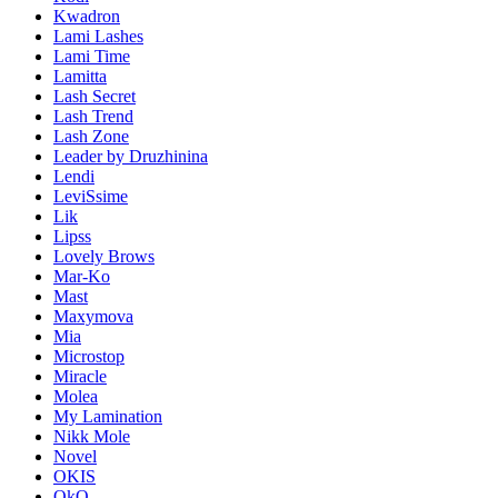
Kwadron
Lami Lashes
Lami Time
Lamitta
Lash Secret
Lash Trend
Lash Zone
Leader by Druzhinina
Lendi
LeviSsime
Lik
Lipss
Lovely Brows
Mar-Ko
Mast
Maxymova
Mia
Microstop
Miracle
Molea
My Lamination
Nikk Mole
Novel
OKIS
OkO