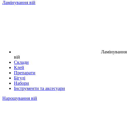
Ламінування вій
Ламінування
вій
Склади
Клей
Препарати
Бігуді
Набори
Інструменти та аксесуари
Нарощування вій