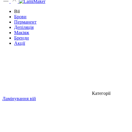
Вії
Брови
Перманент
Депіляція
Макіяж
Бренди
Акції
Категорії
Ламінування вій