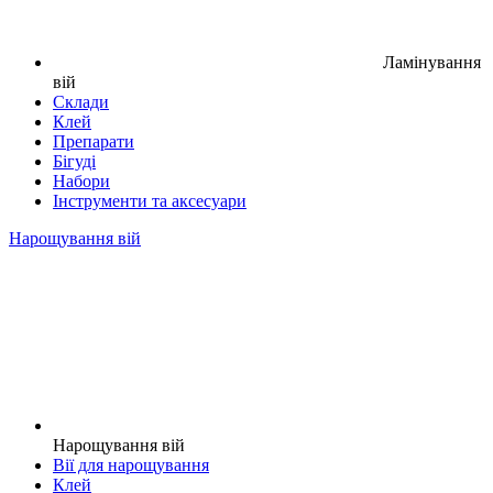
Ламінування
вій
Склади
Клей
Препарати
Бігуді
Набори
Інструменти та аксесуари
Нарощування вій
Нарощування вій
Вії для нарощування
Клей