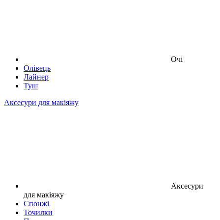
Очі
Олівець
Лайнер
Туш
Аксесури для макіяжу
Аксесури
для макіяжу
Спонжі
Точилки