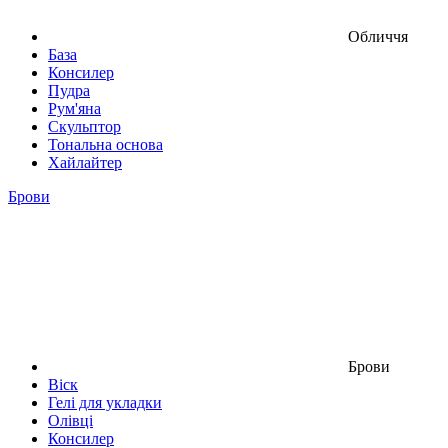
Обличчя
База
Консилер
Пудра
Рум'яна
Скульптор
Тональна основа
Хайлайтер
Брови
Брови
Віск
Гелі для укладки
Олівці
Консилер