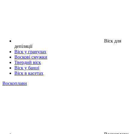
Віск для
депіляції
Віск у гранулах
Воскові смужки
Твердий віск
Віск у банці
Віск в касетах
Воскоплави