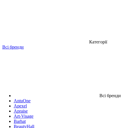
Категорії
Всі бренди
Всі бренди
AntuOne
Apexel
Apraise
Art-Visage
Barhat
BeautyHall