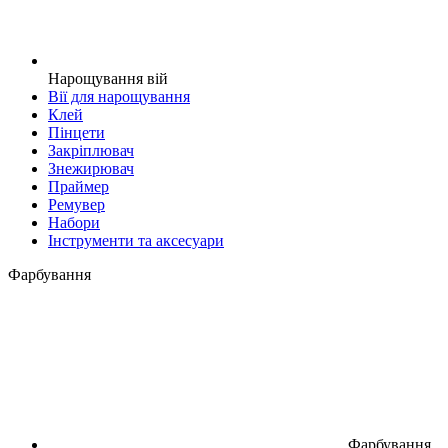
Нарощування вій
Вії для нарощування
Клей
Пінцети
Закріплювач
Знежирювач
Праймер
Ремувер
Набори
Інструменти та аксесуари
Фарбування
Фарбування