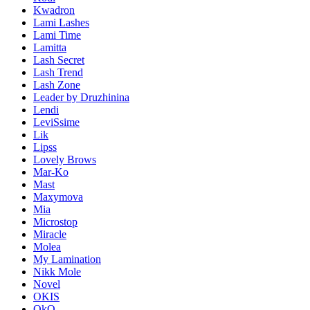
Kwadron
Lami Lashes
Lami Time
Lamitta
Lash Secret
Lash Trend
Lash Zone
Leader by Druzhinina
Lendi
LeviSsime
Lik
Lipss
Lovely Brows
Mar-Ko
Mast
Maxymova
Mia
Microstop
Miracle
Molea
My Lamination
Nikk Mole
Novel
OKIS
OkO