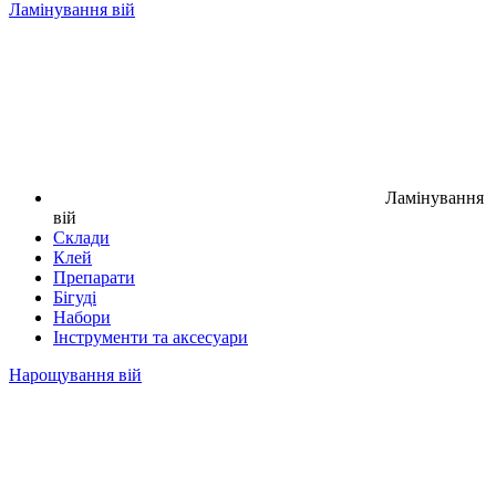
Ламінування вій
Ламінування
вій
Склади
Клей
Препарати
Бігуді
Набори
Інструменти та аксесуари
Нарощування вій