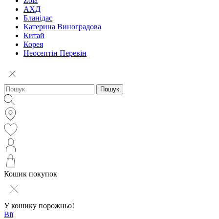
Zola
АХД
Бланідас
Катерина Виноградова
Китай
Корея
Неосептін Перевін
Пошук
Кошик покупок
У кошику порожньо!
Вії