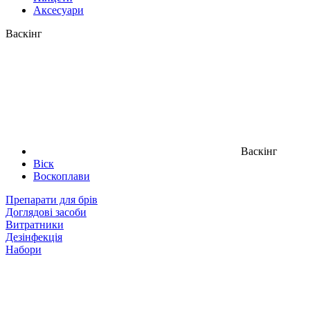
Аксесуари
Васкінг
Васкінг
Віск
Воскоплави
Препарати для брів
Доглядові засоби
Витратники
Дезінфекція
Набори