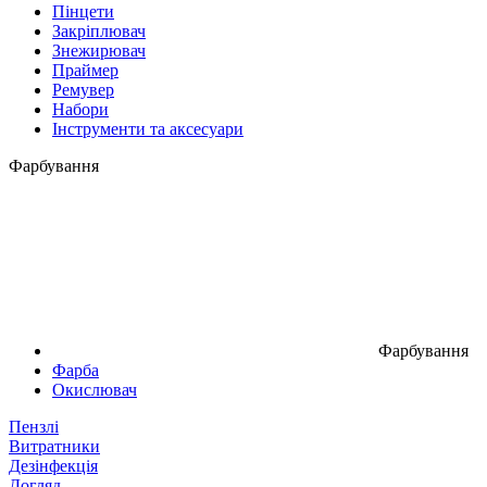
Пінцети
Закріплювач
Знежирювач
Праймер
Ремувер
Набори
Інструменти та аксесуари
Фарбування
Фарбування
Фарба
Окислювач
Пензлі
Витратники
Дезінфекція
Догляд