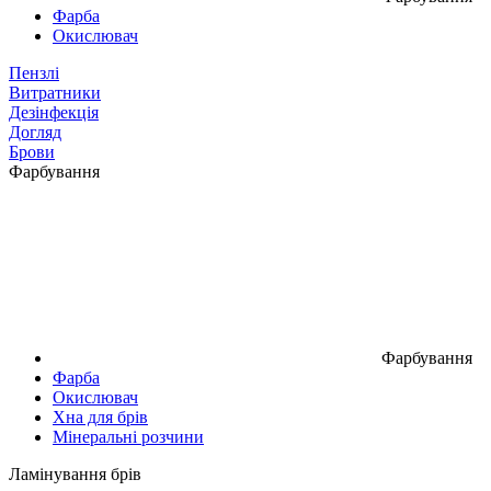
Фарба
Окислювач
Пензлі
Витратники
Дезінфекція
Догляд
Брови
Фарбування
Фарбування
Фарба
Окислювач
Хна для брів
Мінеральні розчини
Ламінування брів