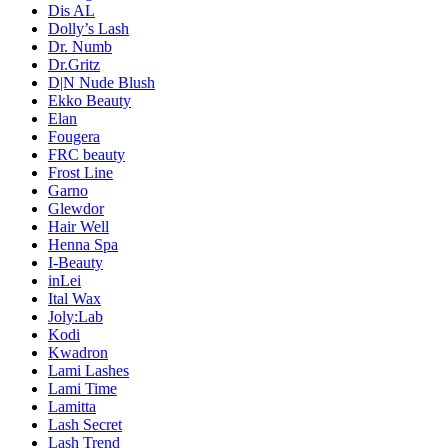
Dis AL
Dolly’s Lash
Dr. Numb
Dr.Gritz
D|N Nude Blush
Ekko Beauty
Elan
Fougera
FRC beauty
Frost Line
Garno
Glewdor
Hair Well
Henna Spa
I-Beauty
inLei
Ital Wax
Joly:Lab
Kodi
Kwadron
Lami Lashes
Lami Time
Lamitta
Lash Secret
Lash Trend