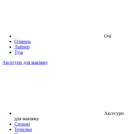
Очі
Олівець
Лайнер
Туш
Аксесури для макіяжу
Аксесури
для макіяжу
Спонжі
Точилки