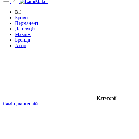
Вії
Брови
Перманент
Депіляція
Макіяж
Бренди
Акції
Категорії
Ламінування вій