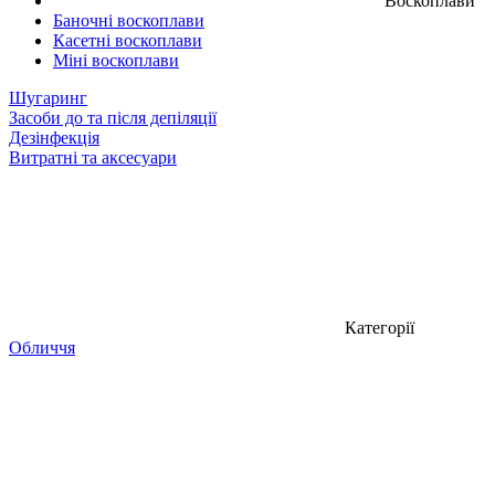
Воскоплави
Баночні воскоплави
Касетні воскоплави
Міні воскоплави
Шугаринг
Засоби до та після депіляції
Дезінфекція
Витратні та аксесуари
Категорії
Обличчя