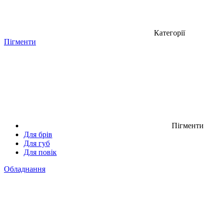
Категорії
Пігменти
Пігменти
Для брів
Для губ
Для повік
Обладнання