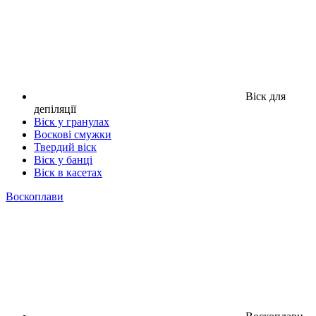
Віск для
депіляції
Віск у гранулах
Воскові смужки
Твердий віск
Віск у банці
Віск в касетах
Воскоплави