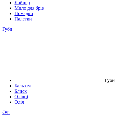
Лайнер
Мило для брів
Помадки
Палетки
Губи
Губи
Бальзам
Блиск
Олівці
Олія
Очі