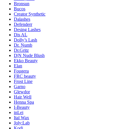
Bronsun
Bucos
Creator Synthetic
Dalashes
Defenderr
Desing Lashes
Dis AL
Dolly’s Lash
Dr. Numb
Dr.Gritz
D|N Nude Blush
Ekko Beauty
Elan
Fougera
FRC beauty
Frost Line
Garno
Glewdor
Hair Well
Henna Spa
I-Beauty
inLei
Ital Wax
Joly:Lab
Kodi