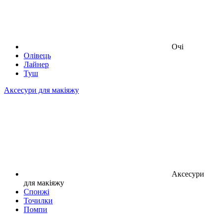
Очі
Олівець
Лайнер
Туш
Аксесури для макіяжу
Аксесури
для макіяжу
Спонжі
Точилки
Помпи