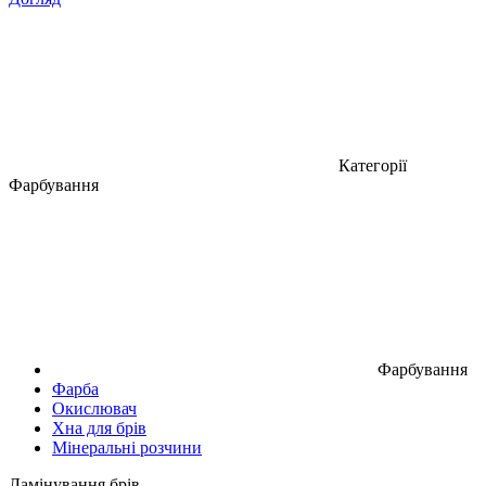
Категорії
Фарбування
Фарбування
Фарба
Окислювач
Хна для брів
Мінеральні розчини
Ламінування брів