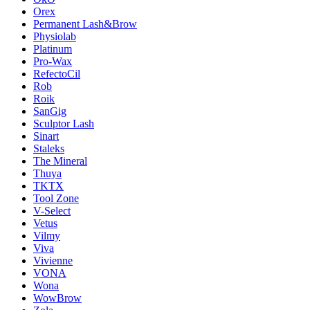
Orex
Permanent Lash&Brow
Physiolab
Platinum
Pro-Wax
RefectoCil
Rob
Roik
SanGig
Sculptor Lash
Sinart
Staleks
The Mineral
Thuya
TKTX
Tool Zone
V-Select
Vetus
Vilmy
Viva
Vivienne
VONA
Wona
WowBrow