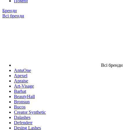
Помпи
Бренди
Всі бренди
Всі бренди
AntuOne
Apexel
Apraise
Art-Visage
Barhat
BeautyHall
Bronsun
Bucos
Creator Synthetic
Dalashes
Defenderr
Desing Lashes