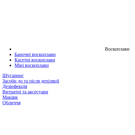
Воскоплави
Баночні воскоплави
Касетні воскоплави
Міні воскоплави
Шугаринг
Засоби до та після депіляції
Дезінфекція
Витратні та аксесуари
Макіяж
Обличчя