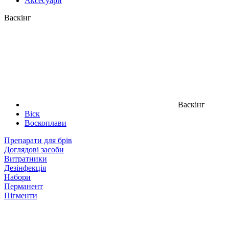
Аксесуари
Васкінг
Васкінг
Віск
Воскоплави
Препарати для брів
Доглядові засоби
Витратники
Дезінфекція
Набори
Перманент
Пігменти