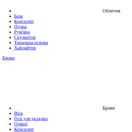
Обличчя
База
Консилер
Пудра
Рум'яна
Скульптор
Тональна основа
Хайлайтер
Брови
Брови
Віск
Гелі для укладки
Олівці
Консилер