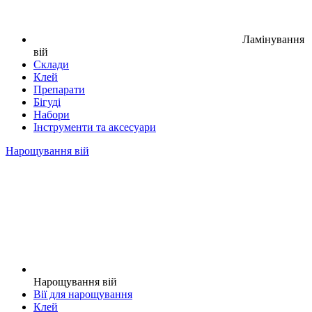
Ламінування
вій
Склади
Клей
Препарати
Бігуді
Набори
Інструменти та аксесуари
Нарощування вій
Нарощування вій
Вії для нарощування
Клей