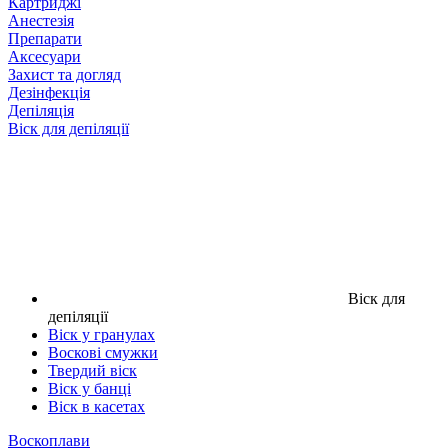
Картриджі
Анестезія
Препарати
Аксесуари
Захист та догляд
Дезінфекція
Депіляція
Віск для депіляції
Віск для
депіляції
Віск у гранулах
Воскові смужки
Твердий віск
Віск у банці
Віск в касетах
Воскоплави