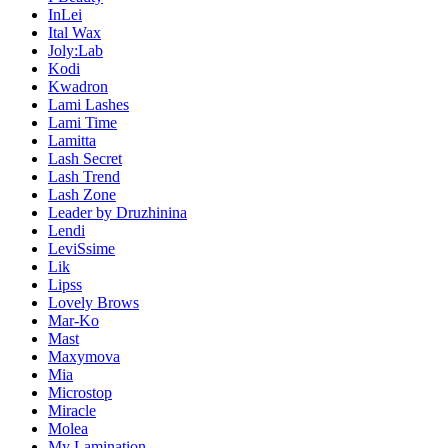
InLei
Ital Wax
Joly:Lab
Kodi
Kwadron
Lami Lashes
Lami Time
Lamitta
Lash Secret
Lash Trend
Lash Zone
Leader by Druzhinina
Lendi
LeviSsime
Lik
Lipss
Lovely Brows
Mar-Ko
Mast
Maxymova
Mia
Microstop
Miracle
Molea
My Lamination