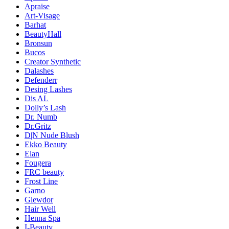
Apraise
Art-Visage
Barhat
BeautyHall
Bronsun
Bucos
Creator Synthetic
Dalashes
Defenderr
Desing Lashes
Dis AL
Dolly’s Lash
Dr. Numb
Dr.Gritz
D|N Nude Blush
Ekko Beauty
Elan
Fougera
FRC beauty
Frost Line
Garno
Glewdor
Hair Well
Henna Spa
I-Beauty