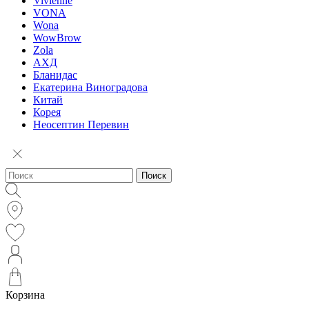
Vivienne
VONA
Wona
WowBrow
Zola
АХД
Бланидас
Екатерина Виноградова
Китай
Корея
Неосептин Перевин
Поиск
Корзина