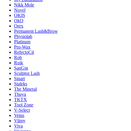
Nikk Mole
Novel
OKIS
OkO
Orex
Permanent Lash&Brow
Physiolab
Platinum
Pro-Wax
RefectoCil
Rob
Roik
SanGig
Sculptor Lash
Sinart
Staleks
The Mineral
Thuya
TKTX
Tool Zone
V-Select
Vetus
Vilmy
Viva