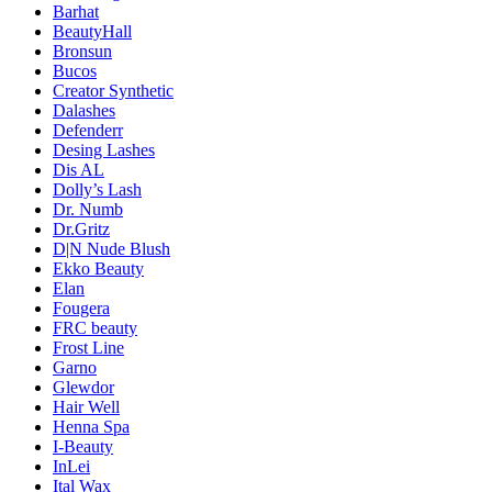
Barhat
BeautyHall
Bronsun
Bucos
Creator Synthetic
Dalashes
Defenderr
Desing Lashes
Dis AL
Dolly’s Lash
Dr. Numb
Dr.Gritz
D|N Nude Blush
Ekko Beauty
Elan
Fougera
FRC beauty
Frost Line
Garno
Glewdor
Hair Well
Henna Spa
I-Beauty
InLei
Ital Wax